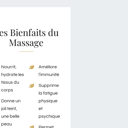
es Bienfaits du
Massage
Nourrit,
Améliore
hydrate les
l’immunité
tissus du
Supprime
corps
la fatigue
Donne un
physique
joli teint,
et
une belle
psychique
peau
Permet