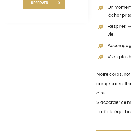
RÉSERVER
Un moment 
lâcher pris
Respirer, V
vie !
Accompagner
Vivre plus
Notre corps, not
comprendre. Il s
dire.
S’accorder ce m
parfaite équilibr